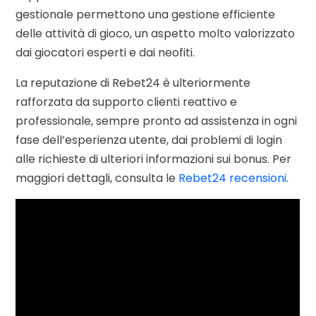
gestionale permettono una gestione efficiente
delle attività di gioco, un aspetto molto valorizzato
dai giocatori esperti e dai neofiti.
La reputazione di Rebet24 è ulteriormente
rafforzata da supporto clienti reattivo e
professionale, sempre pronto ad assistenza in ogni
fase dell’esperienza utente, dai problemi di login
alle richieste di ulteriori informazioni sui bonus. Per
maggiori dettagli, consulta le
Rebet24 recensioni
.