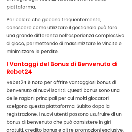
piattaforma.
Per coloro che giocano frequentemente,
conoscere come utilizzare il gestionale può fare
una grande differenza nell’esperienza complessiva
di gioco, permettendo di massimizzare le vincite e
minimizzare le perdite.
I Vantaggi del Bonus di Benvenuto di
Rebet24
Rebet24 è noto per offrire vantaggiosi bonus di
benvenuto ai nuovi iscritti. Questi bonus sono una
delle ragioni principali per cui molti giocatori
scelgono questa piattaforma. Subito dopo la
registrazione, i nuovi utenti possono usufruire di un
bonus di benvenuto che può consistere in giri
gratuiti, credito bonus e altre promozioni esclusive.