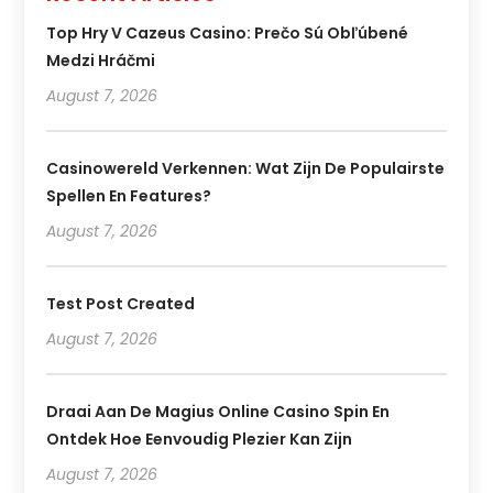
Top Hry V Cazeus Casino: Prečo Sú Obľúbené
Medzi Hráčmi
August 7, 2026
Casinowereld Verkennen: Wat Zijn De Populairste
Spellen En Features?
August 7, 2026
Test Post Created
August 7, 2026
Draai Aan De Magius Online Casino Spin En
Ontdek Hoe Eenvoudig Plezier Kan Zijn
August 7, 2026