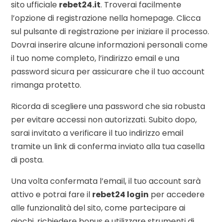
sito ufficiale
rebet24.it
. Troverai facilmente
l’opzione di registrazione nella homepage. Clicca
sul pulsante di registrazione per iniziare il processo.
Dovrai inserire alcune informazioni personali come
il tuo nome completo, l’indirizzo email e una
password sicura per assicurare che il tuo account
rimanga protetto.
Ricorda di scegliere una password che sia robusta
per evitare accessi non autorizzati. Subito dopo,
sarai invitato a verificare il tuo indirizzo email
tramite un link di conferma inviato alla tua casella
di posta.
Una volta confermata l’email, il tuo account sarà
attivo e potrai fare il
rebet24 login
per accedere
alle funzionalità del sito, come partecipare ai
giochi, richiedere bonus e utilizzare strumenti di