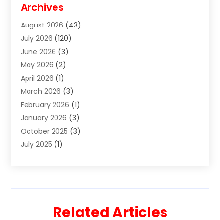
Disabilities Law Services
(2)
Archives
Divorce Lawyer
(7)
August 2026
(43)
Estate Planning Attorney
(4)
July 2026
(120)
Estate Planning Lawyers
(2)
June 2026
(3)
Family Law Attorney
(8)
May 2026
(2)
Family Lawyer
(4)
April 2026
(1)
Foreclosure
(1)
March 2026
(3)
Immigration Attorney
(1)
February 2026
(1)
Labor Arbitrage
(2)
January 2026
(3)
Law Firm
(13)
October 2025
(3)
Lawyer
(18)
July 2025
(1)
Lawyer & Law Firm
(6)
June 2025
(1)
Lawyers
(361)
May 2025
(3)
Lawyers And Law Firms
(36)
March 2025
(1)
Legal Services
(12)
February 2025
(1)
Medical Malpractice
(1)
Related Articles
December 2024
(1)
Outpostlegal
(204)