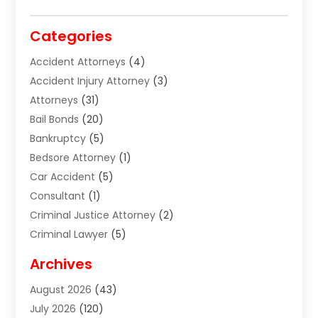
Categories
Accident Attorneys
(4)
Accident Injury Attorney
(3)
Attorneys
(31)
Bail Bonds
(20)
Bankruptcy
(5)
Bedsore Attorney
(1)
Car Accident
(5)
Consultant
(1)
Criminal Justice Attorney
(2)
Criminal Lawyer
(5)
Disabilities Law Services
(2)
Archives
Divorce Lawyer
(7)
August 2026
(43)
Estate Planning Attorney
(4)
July 2026
(120)
Estate Planning Lawyers
(2)