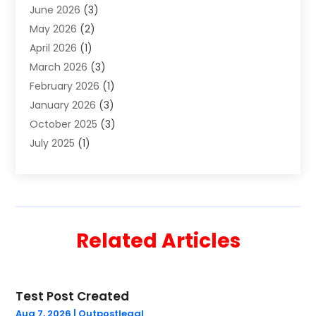
June 2026
(3)
Family Law Attorney
(8)
May 2026
(2)
Family Lawyer
(4)
April 2026
(1)
Foreclosure
(1)
March 2026
(3)
Immigration Attorney
(1)
February 2026
(1)
Labor Arbitrage
(2)
January 2026
(3)
Law Firm
(13)
October 2025
(3)
Lawyer
(18)
July 2025
(1)
Lawyer & Law Firm
(6)
June 2025
(1)
Lawyers
(361)
May 2025
(3)
Lawyers And Law Firms
(36)
March 2025
(1)
Legal Services
(12)
February 2025
(1)
Medical Malpractice
(1)
Related Articles
December 2024
(1)
Outpostlegal
(204)
November 2024
(1)
Personal Injury
(11)
August 2024
(1)
Personal Injury Lawyer
(14)
Test Post Created
June 2024
(1)
Public
(32)
Aug 7, 2026
|
Outpostlegal
May 2024
(4)