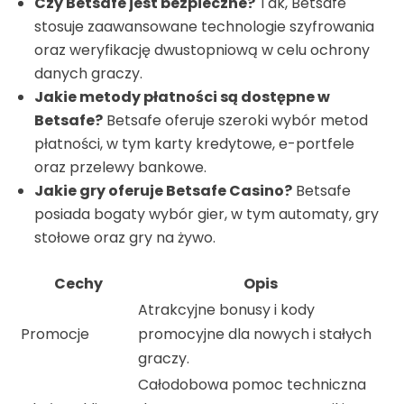
Czy Betsafe jest bezpieczne?
Tak, Betsafe
stosuje zaawansowane technologie szyfrowania
oraz weryfikację dwustopniową w celu ochrony
danych graczy.
Jakie metody płatności są dostępne w
Betsafe?
Betsafe oferuje szeroki wybór metod
płatności, w tym karty kredytowe, e-portfele
oraz przelewy bankowe.
Jakie gry oferuje Betsafe Casino?
Betsafe
posiada bogaty wybór gier, w tym automaty, gry
stołowe oraz gry na żywo.
Cechy
Opis
Atrakcyjne bonusy i kody
Promocje
promocyjne dla nowych i stałych
graczy.
Całodobowa pomoc techniczna