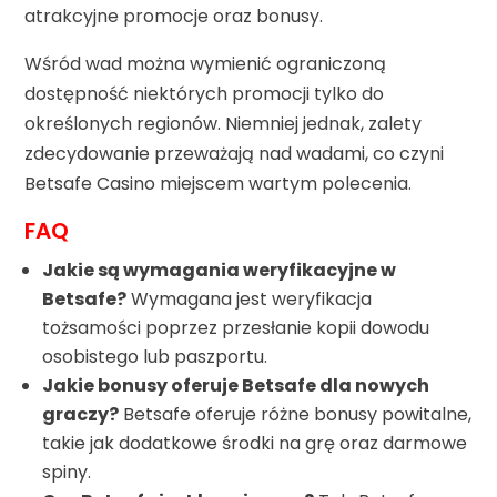
atrakcyjne promocje oraz bonusy.
Wśród wad można wymienić ograniczoną
dostępność niektórych promocji tylko do
określonych regionów. Niemniej jednak, zalety
zdecydowanie przeważają nad wadami, co czyni
Betsafe Casino miejscem wartym polecenia.
FAQ
Jakie są wymagania weryfikacyjne w
Betsafe?
Wymagana jest weryfikacja
tożsamości poprzez przesłanie kopii dowodu
osobistego lub paszportu.
Jakie bonusy oferuje Betsafe dla nowych
graczy?
Betsafe oferuje różne bonusy powitalne,
takie jak dodatkowe środki na grę oraz darmowe
spiny.