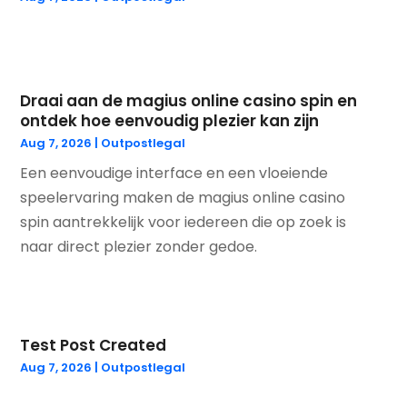
Real Estate Law
(4)
April 2024
(1)
Social Security Attorneys
(1)
March 2024
(1)
Social Security Disability Attorney
(1)
February 2024
(3)
Work Injury Lawyer
(1)
January 2024
(1)
Wrongful Death
(5)
Draai aan de magius online casino spin en
ontdek hoe eenvoudig plezier kan zijn
December 2023
(2)
Aug 7, 2026
|
Outpostlegal
October 2023
(1)
September 2023
(5)
Een eenvoudige interface en een vloeiende
August 2023
(4)
speelervaring maken de magius online casino
July 2023
(1)
spin aantrekkelijk voor iedereen die op zoek is
May 2023
(1)
naar direct plezier zonder gedoe.
March 2023
(1)
February 2023
(1)
January 2023
(1)
December 2022
(1)
Test Post Created
September 2022
(2)
Aug 7, 2026
|
Outpostlegal
August 2022
(1)