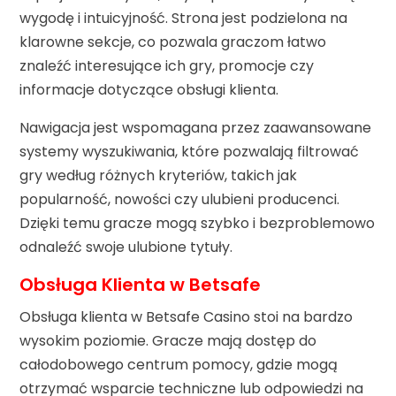
wygodę i intuicyjność. Strona jest podzielona na
klarowne sekcje, co pozwala graczom łatwo
znaleźć interesujące ich gry, promocje czy
informacje dotyczące obsługi klienta.
Nawigacja jest wspomagana przez zaawansowane
systemy wyszukiwania, które pozwalają filtrować
gry według różnych kryteriów, takich jak
popularność, nowości czy ulubieni producenci.
Dzięki temu gracze mogą szybko i bezproblemowo
odnaleźć swoje ulubione tytuły.
Obsługa Klienta w Betsafe
Obsługa klienta w Betsafe Casino stoi na bardzo
wysokim poziomie. Gracze mają dostęp do
całodobowego centrum pomocy, gdzie mogą
otrzymać wsparcie techniczne lub odpowiedzi na