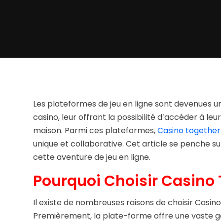
Les plateformes de jeu en ligne sont devenues u
casino, leur offrant la possibilité d’accéder à le
maison. Parmi ces plateformes,
Casino together 
unique et collaborative. Cet article se penche 
cette aventure de jeu en ligne.
Pourquoi Choisir Casino
Il existe de nombreuses raisons de choisir Casin
Premièrement, la plate-forme offre une vaste ga