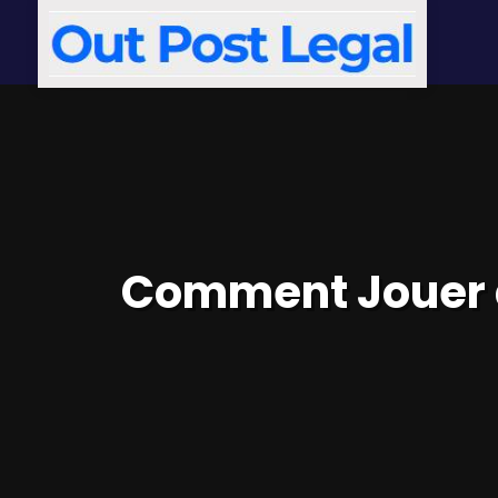
Comment Jouer à