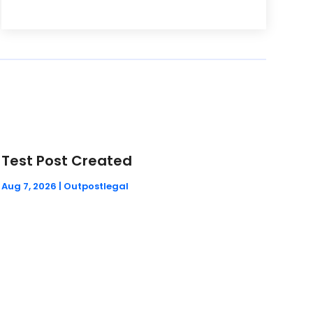
January 2024
(1)
Wrongful Death
(5)
December 2023
(2)
October 2023
(1)
September 2023
(5)
August 2023
(4)
July 2023
(1)
May 2023
(1)
March 2023
(1)
February 2023
(1)
Test Post Created
January 2023
(1)
Aug 7, 2026
|
Outpostlegal
December 2022
(1)
September 2022
(2)
August 2022
(1)
July 2022
(2)
June 2022
(5)
May 2022
(4)
April 2022
(1)