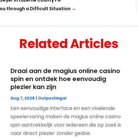
awyer in Luzerne County PA
You through a Difficult Situation
→
Related Articles
Draai aan de magius online casino
spin en ontdek hoe eenvoudig
plezier kan zijn
Aug 7, 2026
|
Outpostlegal
Een eenvoudige interface en een vloeiende
speelervaring maken de magius online casino
spin aantrekkelijk voor iedereen die op zoek is
naar direct plezier zonder gedoe.