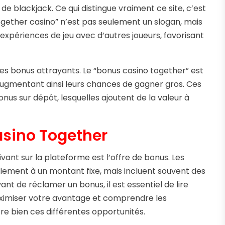
de blackjack. Ce qui distingue vraiment ce site, c’est
together casino” n’est pas seulement un slogan, mais
 expériences de jeu avec d’autres joueurs, favorisant
s bonus attrayants. Le “bonus casino together” est
augmentant ainsi leurs chances de gagner gros. Ces
onus sur dépôt, lesquelles ajoutent de la valeur à
asino Together
vant sur la plateforme est l’offre de bonus. Les
lement à un montant fixe, mais incluent souvent des
ant de réclamer un bonus, il est essentiel de lire
aximiser votre avantage et comprendre les
stre bien ces différentes opportunités.