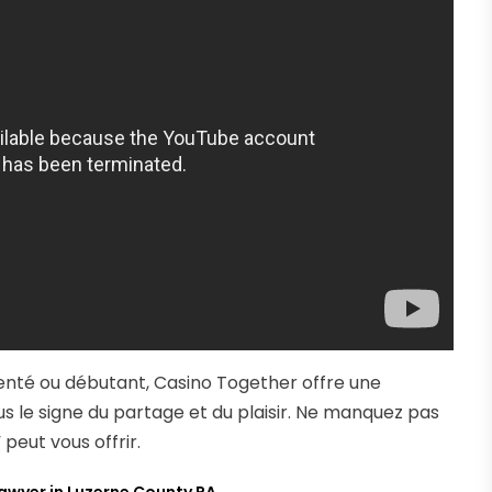
enté ou débutant, Casino Together offre une
us le signe du partage et du plaisir. Ne manquez pas
peut vous offrir.