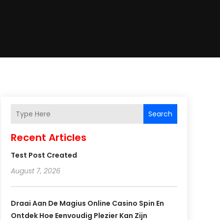
Search
Recent Articles
Test Post Created
August 7, 2026
Draai Aan De Magius Online Casino Spin En
Ontdek Hoe Eenvoudig Plezier Kan Zijn