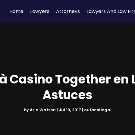
Home
Lawyers
Attorneys
Lawyers And Law Fi
 Casino Together en Li
Astuces
by
Aria Watson
|
Jul 19, 2017
|
outpostlegal