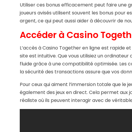
Utiliser ces bonus efficacement peut faire une g
joueurs avisés utilisent souvent les bonus pour 
argent, ce qui peut aussi aider à découvrir de no
Accéder à Casino Togeth
L’accès à Casino Together en ligne est rapide et s
site est intuitive. Que vous utilisiez un ordinate
fluide grâce à une compatibilité optimisée. Les
la sécurité des transactions assure que vos don
Pour ceux qui aiment l’immersion totale que le jeu
également des jeux en direct. Cela permet aux jo
réaliste où ils peuvent interagir avec de véritab